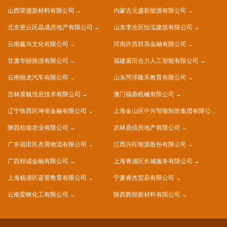
山西荣盛新材料有限公司
内蒙古元盛新能源有限公司
北京密云区晶成房地产有限公司
山东李沧区恒泓建筑有限公司
云南鑫兴文化有限公司
河南许昌联高金融有限公司
甘肃华丽旅游有限公司
福建莆田合力人工智能有限公司
云南丽龙汽车有限公司
山东菏泽隆禾教育有限公司
吉林裳毓信息技术有限公司
澳门福鼎机械有限公司
辽宁铁西区坤俊金融有限公司
上海金山区中兴智能制造集团有限公司
陕西柏德农业有限公司
吉林鼎信房地产有限公司
广东福田区杰霄物流有限公司
江西兴旺能源股份有限公司
广西精诚金融有限公司
上海青浦区长城服务有限公司
上海杨浦区诺萱教育有限公司
宁夏睿杰贸易有限公司
云南爱映化工有限公司
陕西辉煌新材料有限公司